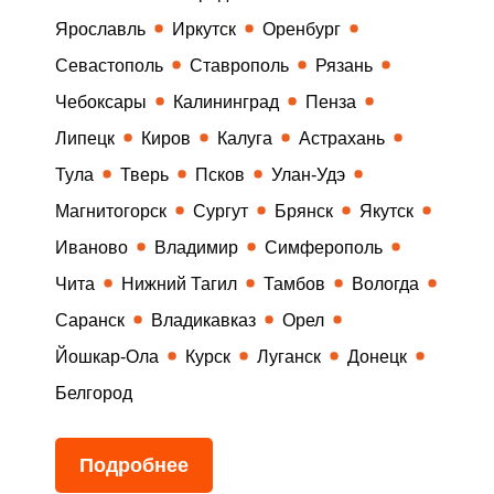
Ярославль
Иркутск
Оренбург
Севастополь
Ставрополь
Рязань
Чебоксары
Калининград
Пенза
Липецк
Киров
Калуга
Астрахань
Тула
Тверь
Псков
Улан-Удэ
Магнитогорск
Сургут
Брянск
Якутск
Иваново
Владимир
Симферополь
Чита
Нижний Тагил
Тамбов
Вологда
Саранск
Владикавказ
Орел
Йошкар-Ола
Курск
Луганск
Донецк
Белгород
Подробнее