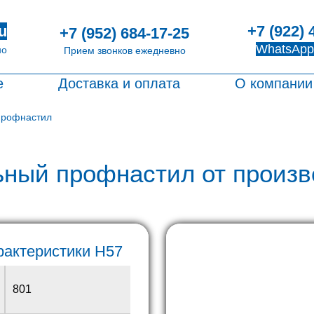
+7 (922) 
u
+7 (952) 684-17-25
WhatsApp
но
Прием звонков ежедневно
е
Доставка и оплата
О компании
профнастил
ьный профнастил от произв
рактеристики H57
801