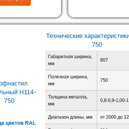
Технические характеристики
750
Габаритная ширина,
807
мм
Полезная ширина,
750
офнастил
мм
льный H114-
Толщина металла,
750
0,8-0,9-1,00-1
мм
Диапазон длины, мм
от 2000 до 1
ца цветов RAL