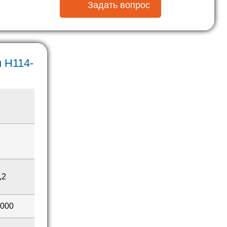
Задать вопрос
 H114-
,2
2000