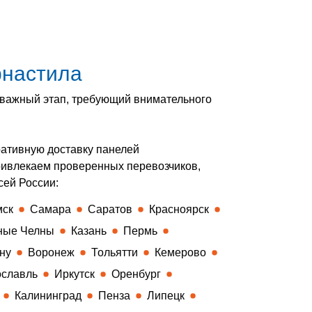
фнастила
ь важный этап, требующий внимательного
ативную доставку панелей
ривлекаем проверенных перевозчиков,
сей России:
мск
Самара
Саратов
Красноярск
ные Челны
Казань
Пермь
ну
Воронеж
Тольятти
Кемерово
славль
Иркутск
Оренбург
Калининград
Пенза
Липецк