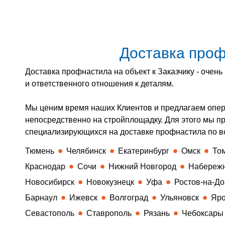
Доставка про
Доставка профнастила на объект к Заказчику - очен
и ответственного отношения к деталям.
Мы ценим время наших Клиентов и предлагаем опер
непосредственно на стройплощадку. Для этого мы п
специализирующихся на доставке профнастила по в
Тюмень
Челябинск
Екатеринбург
Омск
То
Краснодар
Сочи
Нижний Новгород
Набереж
Новосибирск
Новокузнецк
Уфа
Ростов-на-До
Барнаул
Ижевск
Волгоград
Ульяновск
Яро
Севастополь
Ставрополь
Рязань
Чебоксары