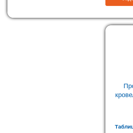
Пр
крове
Табли