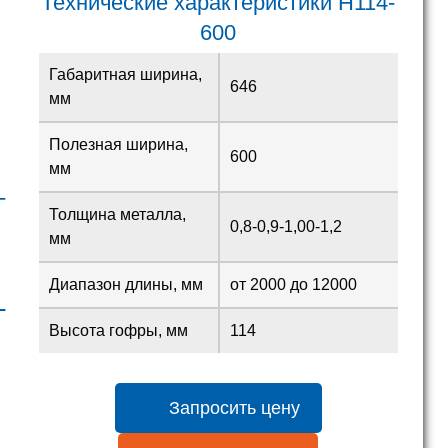
Технические характеристики H114-
600
Габаритная ширина,
646
мм
Полезная ширина,
600
мм
-
Толщина металла,
0,8-0,9-1,00-1,2
мм
Диапазон длины, мм
от 2000 до 12000
L
Высота гофры, мм
114
Запросить цену