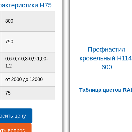
рактеристики H75
800
750
Профнастил
кровельный H114
0,6-0,7-0,8-0,9-1,00-
600
1,2
от 2000 до 12000
Таблица цветов RA
75
осить цену
ть вопрос