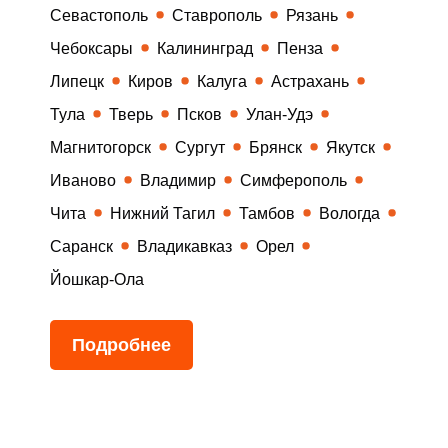
Севастополь
Ставрополь
Рязань
Чебоксары
Калининград
Пенза
Липецк
Киров
Калуга
Астрахань
Тула
Тверь
Псков
Улан-Удэ
Магнитогорск
Сургут
Брянск
Якутск
Иваново
Владимир
Симферополь
Чита
Нижний Тагил
Тамбов
Вологда
Саранск
Владикавказ
Орел
Йошкар-Ола
Подробнее