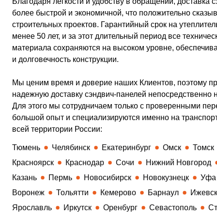
Благодаря легкости и удобству в обращении, доставка 
более быстрой и экономичной, что положительно сказыв
строительных проектов. Гарантийный срок на утеплител
менее 50 лет, и за этот длительный период все техничес
материала сохраняются на высоком уровне, обеспечив
и долговечность конструкции.
Мы ценим время и доверие наших Клиентов, поэтому п
надежную доставку сэндвич-панелей непосредственно н
Для этого мы сотрудничаем только с проверенными пер
большой опыт и специализируются именно на транспор
всей территории России:
Тюмень
Челябинск
Екатеринбург
Омск
Томск
Красноярск
Краснодар
Сочи
Нижний Новгород
Казань
Пермь
Новосибирск
Новокузнецк
Уфа
Воронеж
Тольятти
Кемерово
Барнаул
Ижевс
Ярославль
Иркутск
Оренбург
Севастополь
Ст