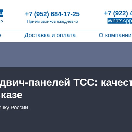
+7 (922) 
u
+7 (952) 684-17-25
WhatsApp
но
Прием звонков ежедневно
е
Доставка и оплата
О компании
двич-панелей ТСС: качес
казе
очку России.