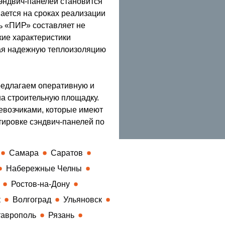
сэндвич-панелей становится
ается на сроках реализации
ь «ПИР» составляет не
кие характеристики
ая надежную теплоизоляцию
редлагаем оперативную и
а строительную площадку.
евозчиками, которые имеют
тировке сэндвич-панелей по
Самара
Саратов
Набережные Челны
Ростов-на-Дону
к
Волгоград
Ульяновск
аврополь
Рязань