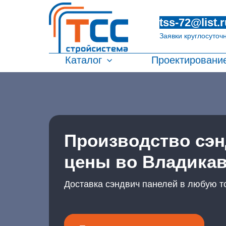
tss-72@list.r
Заявки круглосуточ
Каталог
Проектировани
Производство сэн
цены во Владикав
Доставка сэндвич панелей в любую т