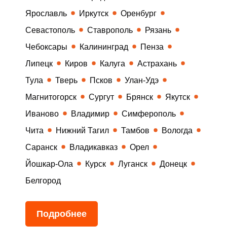
Ярославль
Иркутск
Оренбург
Севастополь
Ставрополь
Рязань
Чебоксары
Калининград
Пенза
Липецк
Киров
Калуга
Астрахань
Тула
Тверь
Псков
Улан-Удэ
Магнитогорск
Сургут
Брянск
Якутск
Иваново
Владимир
Симферополь
Чита
Нижний Тагил
Тамбов
Вологда
Саранск
Владикавказ
Орел
Йошкар-Ола
Курск
Луганск
Донецк
Белгород
Подробнее