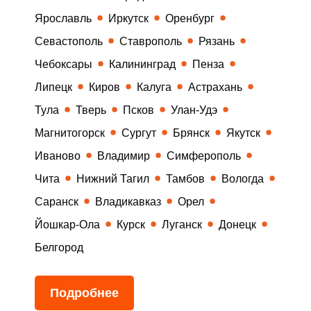
Ярославль
Иркутск
Оренбург
Севастополь
Ставрополь
Рязань
Чебоксары
Калининград
Пенза
Липецк
Киров
Калуга
Астрахань
Тула
Тверь
Псков
Улан-Удэ
Магнитогорск
Сургут
Брянск
Якутск
Иваново
Владимир
Симферополь
Чита
Нижний Тагил
Тамбов
Вологда
Саранск
Владикавказ
Орел
Йошкар-Ола
Курск
Луганск
Донецк
Белгород
Подробнее