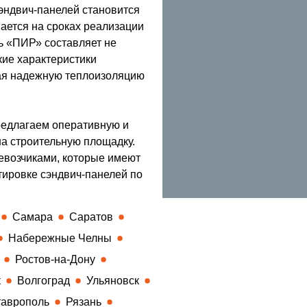
сэндвич-панелей становится
ается на сроках реализации
ь «ПИР» составляет не
кие характеристики
ая надежную теплоизоляцию
редлагаем оперативную и
а строительную площадку.
евозчиками, которые имеют
тировке сэндвич-панелей по
Самара
Саратов
Набережные Челны
Ростов-на-Дону
к
Волгоград
Ульяновск
аврополь
Рязань