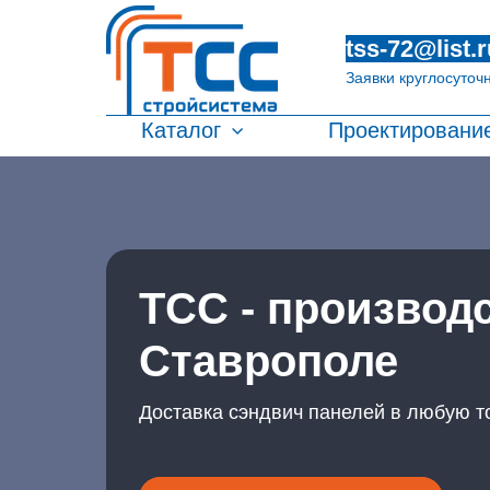
tss-72@list.r
Заявки круглосуточ
Каталог
Проектировани
ТСС - производ
Ставрополе
Доставка сэндвич панелей в любую т