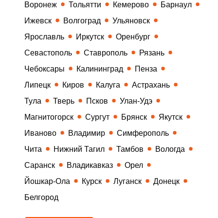
Воронеж
Тольятти
Кемерово
Барнаул
Ижевск
Волгоград
Ульяновск
Ярославль
Иркутск
Оренбург
Севастополь
Ставрополь
Рязань
Чебоксары
Калининград
Пенза
Липецк
Киров
Калуга
Астрахань
Тула
Тверь
Псков
Улан-Удэ
Магнитогорск
Сургут
Брянск
Якутск
Иваново
Владимир
Симферополь
Чита
Нижний Тагил
Тамбов
Вологда
Саранск
Владикавказ
Орел
Йошкар-Ола
Курск
Луганск
Донецк
Белгород