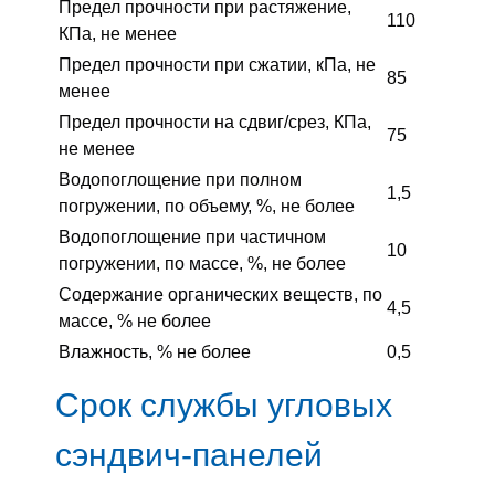
Предел прочности при растяжение,
110
КПа, не менее
Предел прочности при сжатии, кПа, не
85
менее
Предел прочности на сдвиг/срез, КПа,
75
не менее
Водопоглощение при полном
1,5
погружении, по объему, %, не более
Водопоглощение при частичном
10
погружении, по массе, %, не более
Содержание органических веществ, по
4,5
массе, % не более
Влажность, % не более
0,5
Срок службы угловых
сэндвич-панелей