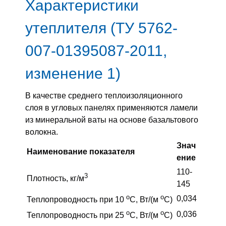
Характеристики
утеплителя (ТУ 5762-
007-01395087-2011,
изменение 1)
В качестве среднего теплоизоляционного
слоя в угловых панелях применяются ламели
из минеральной ваты на основе базальтового
волокна.
Знач
Наименование показателя
ение
110-
3
Плотность, кг/м
145
o
o
0,034
Теплопроводность при 10
С, Вт/(м
С)
o
o
0,036
Теплопроводность при 25
С, Вт/(м
С)