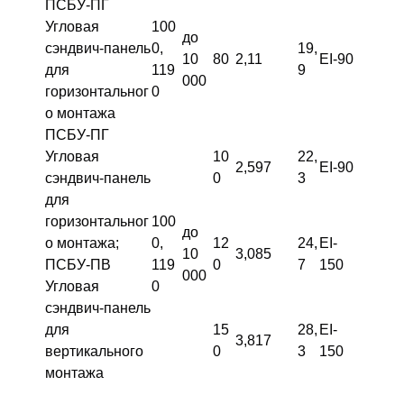
ПСБУ-ПГ
Угловая
100
до
сэндвич-панель
0,
19,
10
80
2,11
EI-90
для
119
9
000
горизонтальног
0
о монтажа
ПСБУ-ПГ
Угловая
10
22,
2,597
EI-90
сэндвич-панель
0
3
для
горизонтальног
100
до
о монтажа;
0,
12
24,
EI-
10
3,085
ПСБУ-ПВ
119
0
7
150
000
Угловая
0
сэндвич-панель
для
15
28,
EI-
3,817
вертикального
0
3
150
монтажа