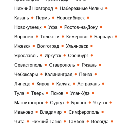
Нижний Новгород
Набережные Челны
Казань
Пермь
Новосибирск
Новокузнецк
Уфа
Ростов-на-Дону
Воронеж
Тольятти
Кемерово
Барнаул
Ижевск
Волгоград
Ульяновск
Ярославль
Иркутск
Оренбург
Севастополь
Ставрополь
Рязань
Чебоксары
Калининград
Пенза
Липецк
Киров
Калуга
Астрахань
Тула
Тверь
Псков
Улан-Удэ
Магнитогорск
Сургут
Брянск
Якутск
Иваново
Владимир
Симферополь
Чита
Нижний Тагил
Тамбов
Вологда