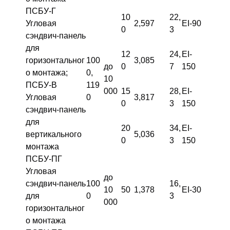
ПСБУ-Г
10
22,
Угловая
2,597
EI-90
0
3
сэндвич-панель
для
12
24,
EI-
горизонтальног
100
3,085
до
0
7
150
о монтажа;
0,
10
ПСБУ-В
119
000
15
28,
EI-
Угловая
0
3,817
0
3
150
сэндвич-панель
для
20
34,
EI-
вертикального
5,036
0
3
150
монтажа
ПСБУ-ПГ
Угловая
до
сэндвич-панель
100
16,
10
50
1,378
EI-30
для
0
3
000
горизонтальног
о монтажа