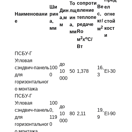
сопроти
То
Ве
Ши
ел
вление
Дин
лщ
с,
Наименовани
рин
огне
теплопе
а,м
ин
кг/
е
а,
стой
редаче
м
а,
2
мм
кост
м
Ro
мм
и
2
о
м
х
С/
Вт
ПСБУ-Г
Угловая
до
сэндвич-панель
100
16,
10
50
1,378
EI-30
для
0
3
000
горизонтальног
о монтажа
ПСБУ-Г
Угловая
100
до
сэндвич-панель
0,
19,
10
80
2,11
EI-90
для
119
9
000
горизонтальног
0
о монтажа