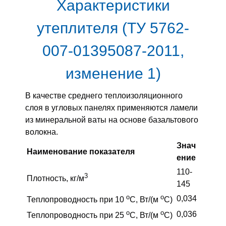
Характеристики
утеплителя (ТУ 5762-
007-01395087-2011,
изменение 1)
В качестве среднего теплоизоляционного
слоя в угловых панелях применяются ламели
из минеральной ваты на основе базальтового
волокна.
Знач
Наименование показателя
ение
110-
3
Плотность, кг/м
145
o
o
0,034
Теплопроводность при 10
С, Вт/(м
С)
o
o
0,036
Теплопроводность при 25
С, Вт/(м
С)