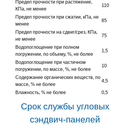
Предел прочности при растяжение,
110
КПа, не менее
Предел прочности при сжатии, кПа, не
85
менее
Предел прочности на сдвиг/срез, КПа,
75
не менее
Водопоглощение при полном
1,5
погружении, по объему, %, не более
Водопоглощение при частичном
10
погружении, по массе, %, не более
Содержание органических веществ, по
4,5
массе, % не более
Влажность, % не более
0,5
Срок службы угловых
сэндвич-панелей