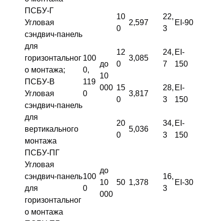
ПСБУ-Г
10
22,
Угловая
2,597
EI-90
0
3
сэндвич-панель
для
12
24,
EI-
горизонтальног
100
3,085
до
0
7
150
о монтажа;
0,
10
ПСБУ-В
119
000
15
28,
EI-
Угловая
0
3,817
0
3
150
сэндвич-панель
для
20
34,
EI-
вертикального
5,036
0
3
150
монтажа
ПСБУ-ПГ
Угловая
до
сэндвич-панель
100
16,
10
50
1,378
EI-30
для
0
3
000
горизонтальног
о монтажа