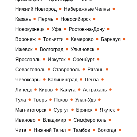
Нижний Новгород
Набережные Челны
Казань
Пермь
Новосибирск
Новокузнецк
Уфа
Ростов-на-Дону
Воронеж
Тольятти
Кемерово
Барнаул
Ижевск
Волгоград
Ульяновск
Ярославль
Иркутск
Оренбург
Севастополь
Ставрополь
Рязань
Чебоксары
Калининград
Пенза
Липецк
Киров
Калуга
Астрахань
Тула
Тверь
Псков
Улан-Удэ
Магнитогорск
Сургут
Брянск
Якутск
Иваново
Владимир
Симферополь
Чита
Нижний Тагил
Тамбов
Вологда