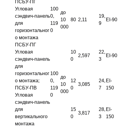
ПСБУ-ПГ
Угловая
100
до
сэндвич-панель
0,
19,
10
80
2,11
EI-90
для
119
9
000
горизонтальног
0
о монтажа
ПСБУ-ПГ
Угловая
10
22,
2,597
EI-90
сэндвич-панель
0
3
для
горизонтальног
100
до
о монтажа;
0,
12
24,
EI-
10
3,085
ПСБУ-ПВ
119
0
7
150
000
Угловая
0
сэндвич-панель
для
15
28,
EI-
3,817
вертикального
0
3
150
монтажа