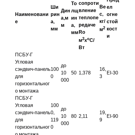
сопроти
То
Ве
Ши
ел
вление
Дин
лщ
с,
Наименовани
рин
огне
теплопе
а,м
ин
кг/
е
а,
стой
редаче
м
а,
2
мм
кост
м
Ro
мм
и
2
о
м
х
С/
Вт
ПСБУ-Г
Угловая
до
сэндвич-панель
100
16,
10
50
1,378
EI-30
для
0
3
000
горизонтальног
о монтажа
ПСБУ-Г
Угловая
100
до
сэндвич-панель
0,
19,
10
80
2,11
EI-90
для
119
9
000
горизонтальног
0
о монтажа