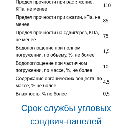
Предел прочности при растяжение,
110
КПа, не менее
Предел прочности при сжатии, кПа, не
85
менее
Предел прочности на сдвиг/срез, КПа,
75
не менее
Водопоглощение при полном
1,5
погружении, по объему, %, не более
Водопоглощение при частичном
10
погружении, по массе, %, не более
Содержание органических веществ, по
4,5
массе, % не более
Влажность, % не более
0,5
Срок службы угловых
сэндвич-панелей