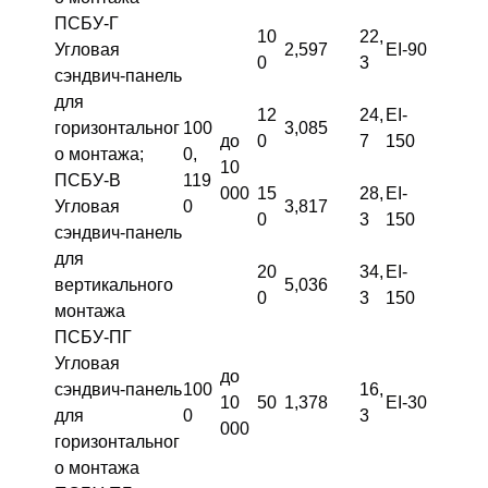
ПСБУ-Г
10
22,
Угловая
2,597
EI-90
0
3
сэндвич-панель
для
12
24,
EI-
горизонтальног
100
3,085
до
0
7
150
о монтажа;
0,
10
ПСБУ-В
119
000
15
28,
EI-
Угловая
0
3,817
0
3
150
сэндвич-панель
для
20
34,
EI-
вертикального
5,036
0
3
150
монтажа
ПСБУ-ПГ
Угловая
до
сэндвич-панель
100
16,
10
50
1,378
EI-30
для
0
3
000
горизонтальног
о монтажа