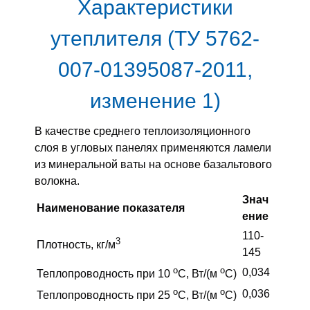
Характеристики
утеплителя (ТУ 5762-
007-01395087-2011,
изменение 1)
В качестве среднего теплоизоляционного
слоя в угловых панелях применяются ламели
из минеральной ваты на основе базальтового
волокна.
Знач
Наименование показателя
ение
110-
3
Плотность, кг/м
145
o
o
0,034
Теплопроводность при 10
С, Вт/(м
С)
o
o
0,036
Теплопроводность при 25
С, Вт/(м
С)