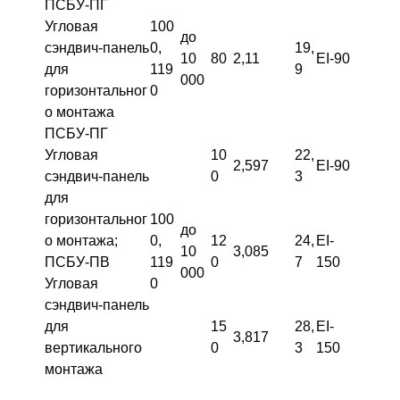
ПСБУ-ПГ
Угловая
100
до
сэндвич-панель
0,
19,
10
80
2,11
EI-90
для
119
9
000
горизонтальног
0
о монтажа
ПСБУ-ПГ
Угловая
10
22,
2,597
EI-90
сэндвич-панель
0
3
для
горизонтальног
100
до
о монтажа;
0,
12
24,
EI-
10
3,085
ПСБУ-ПВ
119
0
7
150
000
Угловая
0
сэндвич-панель
для
15
28,
EI-
3,817
вертикального
0
3
150
монтажа