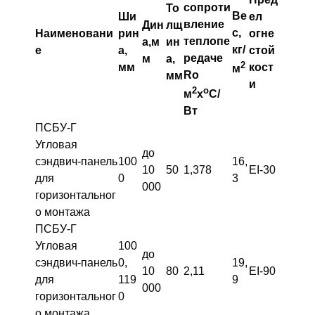
сопроти
То
Ве
Ши
ел
вление
Дин
лщ
с,
Наименовани
рин
огне
теплопе
а,м
ин
кг/
е
а,
стой
редаче
м
а,
2
мм
кост
м
Ro
мм
и
2
о
м
х
С/
Вт
ПСБУ-Г
Угловая
до
сэндвич-панель
100
16,
10
50
1,378
EI-30
для
0
3
000
горизонтальног
о монтажа
ПСБУ-Г
Угловая
100
до
сэндвич-панель
0,
19,
10
80
2,11
EI-90
для
119
9
000
горизонтальног
0
о монтажа