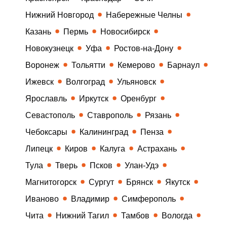
Нижний Новгород
Набережные Челны
Казань
Пермь
Новосибирск
Новокузнецк
Уфа
Ростов-на-Дону
Воронеж
Тольятти
Кемерово
Барнаул
Ижевск
Волгоград
Ульяновск
Ярославль
Иркутск
Оренбург
Севастополь
Ставрополь
Рязань
Чебоксары
Калининград
Пенза
Липецк
Киров
Калуга
Астрахань
Тула
Тверь
Псков
Улан-Удэ
Магнитогорск
Сургут
Брянск
Якутск
Иваново
Владимир
Симферополь
Чита
Нижний Тагил
Тамбов
Вологда