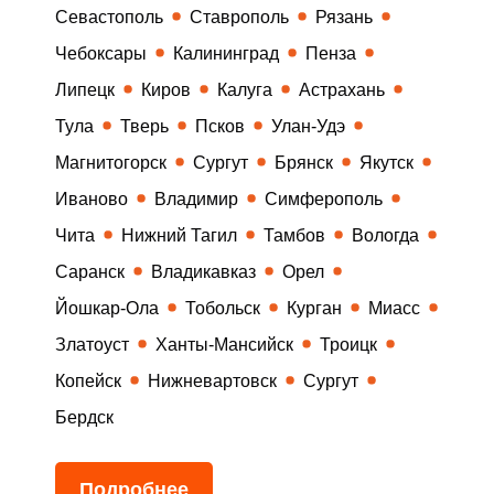
Севастополь
Ставрополь
Рязань
Чебоксары
Калининград
Пенза
Липецк
Киров
Калуга
Астрахань
Тула
Тверь
Псков
Улан-Удэ
Магнитогорск
Сургут
Брянск
Якутск
Иваново
Владимир
Симферополь
Чита
Нижний Тагил
Тамбов
Вологда
Саранск
Владикавказ
Орел
Йошкар-Ола
Тобольск
Курган
Миасс
Златоуст
Ханты-Мансийск
Троицк
Копейск
Нижневартовск
Сургут
Бердск
Подробнее