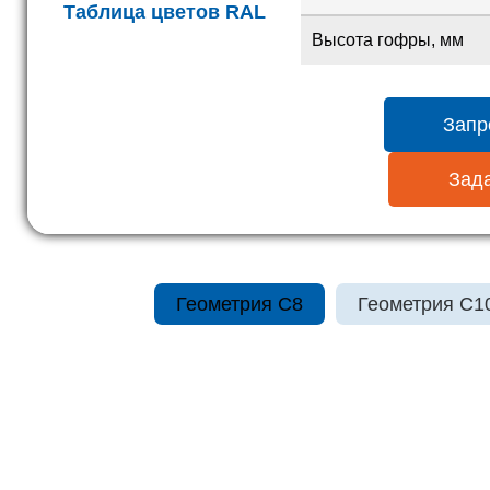
Таблица цветов RAL
Высота гофры, мм
Запр
Зада
Геометрия С8
Геометрия С1