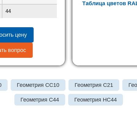
Таблица цветов RA
44
осить цену
ть вопрос
0
Геометрия СС10
Геометрия С21
Ге
Геометрия С44
Геометрия HC44