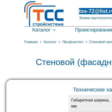
tss-72@list.r
Заявки круглосуточ
Каталог
Проектировани
Главная
Каталог
Профнастил
Стеновой пр
Стеновой (фасадн
Технические х
Габаритная ширина,
мм