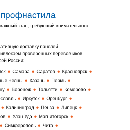
о профнастила
ь важный этап, требующий внимательного
ативную доставку панелей
ривлекаем проверенных перевозчиков,
сей России:
мск
Самара
Саратов
Красноярск
ные Челны
Казань
Пермь
ну
Воронеж
Тольятти
Кемерово
славль
Иркутск
Оренбург
Калининград
Пенза
Липецк
ков
Улан-Удэ
Магнитогорск
Симферополь
Чита