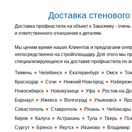
Доставка стеновог
Доставка профнастила на объект к Заказчику - очен
и ответственного отношения к деталям.
Мы ценим время наших Клиентов и предлагаем опер
непосредственно на стройплощадку. Для этого мы п
специализирующихся на доставке профнастила по в
Тюмень
Челябинск
Екатеринбург
Омск
То
Краснодар
Сочи
Нижний Новгород
Набереж
Новосибирск
Новокузнецк
Уфа
Ростов-на-До
Барнаул
Ижевск
Волгоград
Ульяновск
Яро
Севастополь
Ставрополь
Рязань
Чебоксары
Киров
Калуга
Астрахань
Тула
Тверь
Пс
Сургут
Брянск
Якутск
Иваново
Владимир