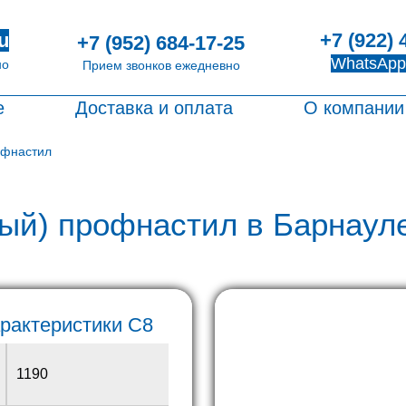
+7 (922) 
u
+7 (952) 684-17-25
WhatsApp
но
Прием звонков ежедневно
е
Доставка и оплата
О компании
офнастил
ый) профнастил в Барнауле
арактеристики С8
1190