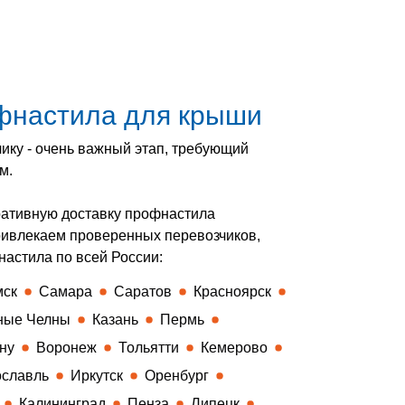
офнастила для крыши
чику - очень важный этап, требующий
ям.
ративную доставку профнастила
ривлекаем проверенных перевозчиков,
астила по всей России:
мск
Самара
Саратов
Красноярск
ные Челны
Казань
Пермь
ну
Воронеж
Тольятти
Кемерово
славль
Иркутск
Оренбург
Калининград
Пенза
Липецк