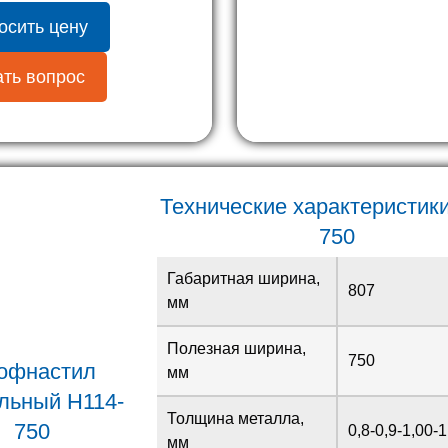
осить цену
ть вопрос
Технические характеристики
750
Габаритная ширина,
807
мм
Полезная ширина,
750
офнастил
мм
льный H114-
Толщина металла,
750
0,8-0,9-1,00-1
мм