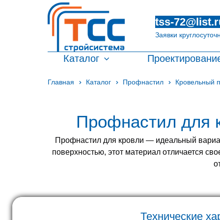
tss-72@list.r
Заявки круглосуточ
Каталог
Проектировани
Главная
Каталог
Профнастил
Кровельный 
Профнастил для к
Профнастил для кровли — идеальный вариант
поверхностью, этот материал отличается сво
о
Технические ха