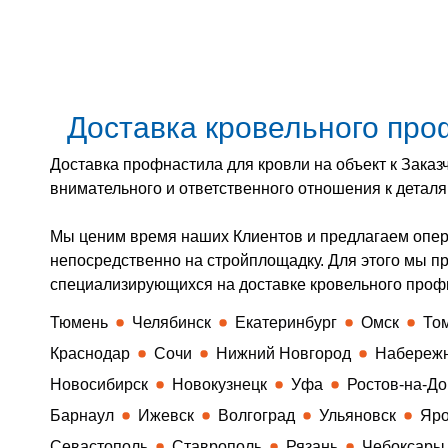
Доставка кровельного пр
Доставка профнастила для кровли на объект к Заказ
внимательного и ответственного отношения к детал
Мы ценим время наших Клиентов и предлагаем опе
непосредственно на стройплощадку. Для этого мы п
специализирующихся на доставке кровельного профн
Тюмень
Челябинск
Екатеринбург
Омск
То
Краснодар
Сочи
Нижний Новгород
Набереж
Новосибирск
Новокузнецк
Уфа
Ростов-на-До
Барнаул
Ижевск
Волгоград
Ульяновск
Яро
Севастополь
Ставрополь
Рязань
Чебоксары