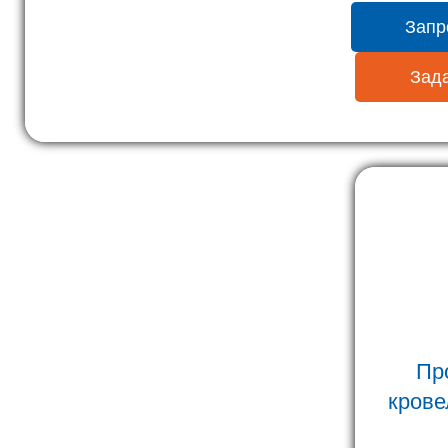
Запр
Зада
Пр
крове