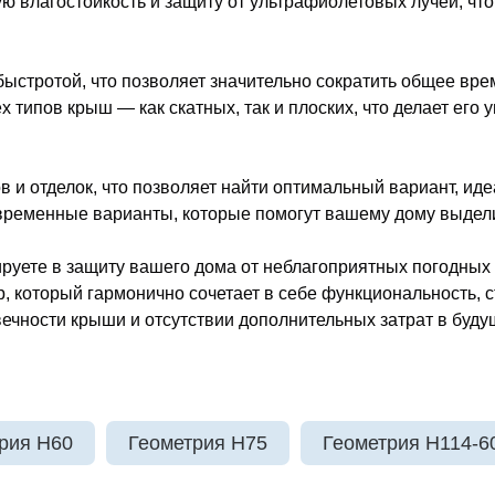
ю влагостойкость и защиту от ультрафиолетовых лучей, что
ыстротой, что позволяет значительно сократить общее врем
ех типов крыш — как скатных, так и плоских, что делает е
в и отделок, что позволяет найти оптимальный вариант, ид
современные варианты, которые помогут вашему дому выдел
руете в защиту вашего дома от неблагоприятных погодных 
 который гармонично сочетает в себе функциональность, с
ечности крыши и отсутствии дополнительных затрат в буду
рия H60
Геометрия H75
Геометрия H114-6