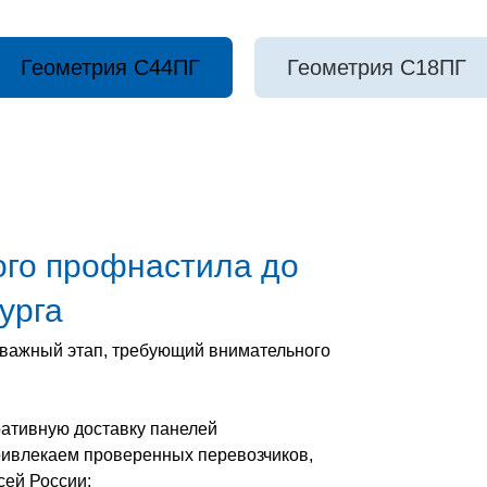
Геометрия С44ПГ
Геометрия С18ПГ
ого профнастила до
урга
ь важный этап, требующий внимательного
ативную доставку панелей
ривлекаем проверенных перевозчиков,
сей России: