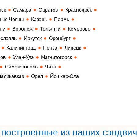
мск
Самара
Саратов
Красноярск
ные Челны
Казань
Пермь
ну
Воронеж
Тольятти
Кемерово
славль
Иркутск
Оренбург
Калининград
Пенза
Липецк
ков
Улан-Удэ
Магнитогорск
Симферополь
Чита
ладикавказ
Орел
Йошкар-Ола
построенные из наших сэндви