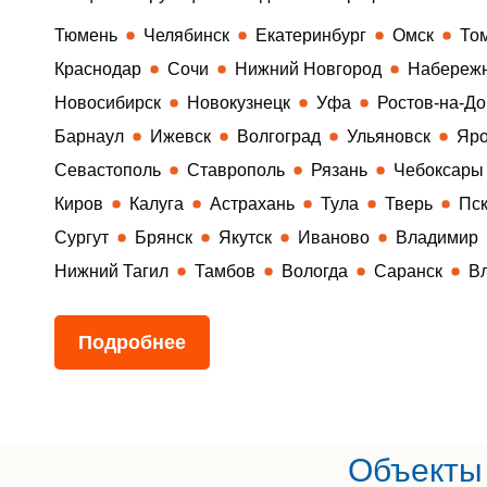
Тюмень
Челябинск
Екатеринбург
Омск
То
Краснодар
Сочи
Нижний Новгород
Набереж
Новосибирск
Новокузнецк
Уфа
Ростов-на-До
Барнаул
Ижевск
Волгоград
Ульяновск
Яро
Севастополь
Ставрополь
Рязань
Чебоксары
Киров
Калуга
Астрахань
Тула
Тверь
Пс
Сургут
Брянск
Якутск
Иваново
Владимир
Нижний Тагил
Тамбов
Вологда
Саранск
В
Подробнее
Объекты 