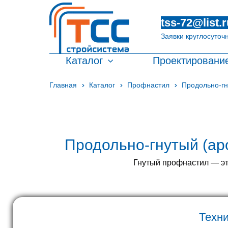
tss-72@list.r
Заявки круглосуточ
Каталог
Проектировани
Главная
Каталог
Профнастил
Продольно-гн
Продольно-гнутый (ар
Гнутый профнастил — эт
Техн