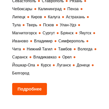
Севастополь
Ставрополь
Рязань
Чебоксары
Калининград
Пенза
Липецк
Киров
Калуга
Астрахань
Тула
Тверь
Псков
Улан-Удэ
Магнитогорск
Сургут
Брянск
Якутск
Иваново
Владимир
Симферополь
Чита
Нижний Тагил
Тамбов
Вологда
Саранск
Владикавказ
Орел
Йошкар-Ола
Курск
Луганск
Донецк
Белгород
Подробнее