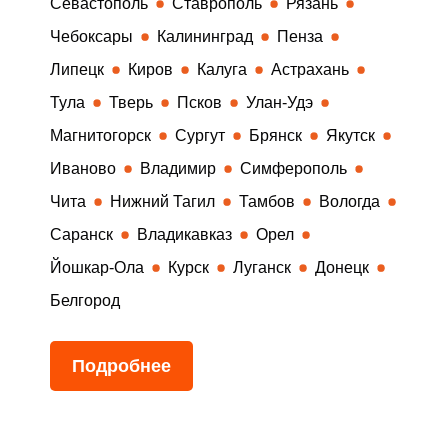
Севастополь
Ставрополь
Рязань
Чебоксары
Калининград
Пенза
Липецк
Киров
Калуга
Астрахань
Тула
Тверь
Псков
Улан-Удэ
Магнитогорск
Сургут
Брянск
Якутск
Иваново
Владимир
Симферополь
Чита
Нижний Тагил
Тамбов
Вологда
Саранск
Владикавказ
Орел
Йошкар-Ола
Курск
Луганск
Донецк
Белгород
Подробнее